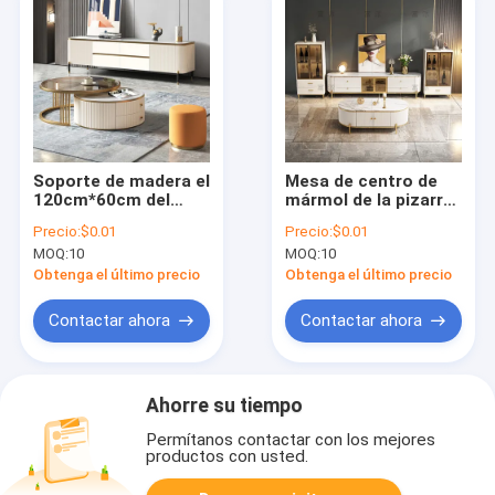
Soporte de madera el
Mesa de centro de
120cm*60cm del
mármol de la pizarra
gabinete del soporte
de Cabrini de la
Precio:
$0.01
Precio:
$0.01
del tablero TV del
combinación del
MOQ:
10
MOQ:
10
MDF E1
gabinete de la TV
Obtenga el último precio
Obtenga el último precio
Contactar ahora
Contactar ahora
Ahorre su tiempo
Permítanos contactar con los mejores
productos con usted.