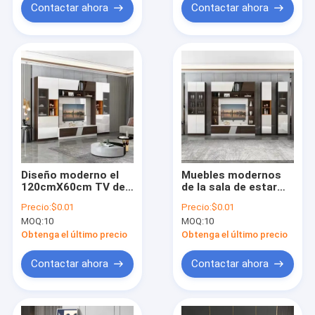
Contactar ahora
Contactar ahora
Diseño moderno el
Muebles modernos
120cmX60cm TV del
de la sala de estar
soporte de Modren
del MDF TV del
Precio:
$0.01
Precio:
$0.01
del color opcional de
soporte de madera
MOQ:
10
MOQ:
10
madera del gabinete
durable del gabinete
Obtenga el último precio
Obtenga el último precio
Contactar ahora
Contactar ahora