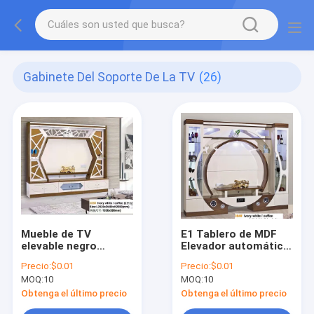
Gabinete Del Soporte De La TV
(26)
Mueble de TV
E1 Tablero de MDF
elevable negro
Elevador automático
Armoire Extremo de
Blanco TV Elevador
Precio:
$0.01
Precio:
$0.01
elevación
Gabinete Chimenea
MOQ:
10
MOQ:
10
automático Mueble
emergente oculta
de TV emergente
Obtenga el último precio
Obtenga el último precio
oculto blanco