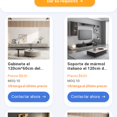
Dar su requisito
Gabinete el
Soporte de mármol
120cm*60cm del
italiano el 120cm de
soporte de madera
madera sólida TV de
Precio:
$0.01
Precio:
$0.01
TV de la luz del cajón
Cabrini de la sala de
MOQ:
10
MOQ:
10
del piso
estar
Obtenga el último precio
Obtenga el último precio
Contactar ahora
Contactar ahora