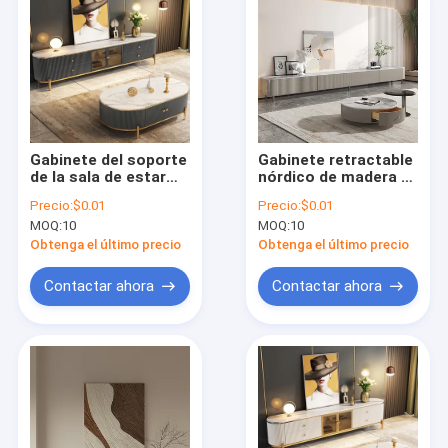
Gabinete del soporte
Gabinete retractable
de la sala de estar
nórdico de madera el
TV del tablero del
1.2*0.6m de Cabrini
Precio:
$0.01
Precio:
$0.01
MDF del ODM E1 del
TV
MOQ:
10
MOQ:
10
OEM ambiental
Obtenga el último precio
Obtenga el último precio
Contactar ahora
Contactar ahora
Inicio
Productos
Sobre nosotros