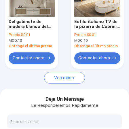
Visita a la fábrica
Control de Calidad
Del gabinete de
Estilo italiano TV de
madera blanco del
la pizarra de Cabrini
Contacto
soporte del MDF E1
del gabinete
Precio:
$0.01
Precio:
$0.01
europeo moderno de
montado en la pared
MOQ:
10
MOQ:
10
mármol nórdico TV
de la ejecución
noticias
Obtenga el último precio
Obtenga el último precio
Todos los casos
Contactar ahora
Contactar ahora
VR
Vea más
Muebles de los conjuntos de dormitorio
Deja Un Mensaje
Le Responderemos Rápidamente
Muebles de comedor
Muebles para el salón