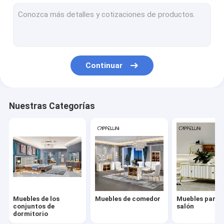
Conjuntos de dormitorio para niños
Gabinete del soporte de la TV
sistema del sofá
Continuar
mesa de comedor extensible
Nuestras Categorías
Muebles de los
Muebles de comedor
Muebles para e
conjuntos de
salón
dormitorio