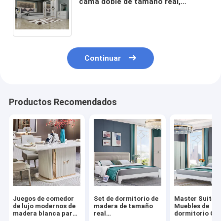
cama doble de tamaño real,
habitación de lujo, conjunto de
muebles turcos de madera
Continuar
Productos Recomendados
Juegos de comedor
Set de dormitorio de
Master Suite
de lujo modernos de
madera de tamaño
Muebles de
madera blanca para
real
dormitorio Co
6 personas, muebles
Almacenamiento
de estructura 