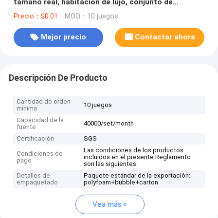
tamaño real, habitación de lujo, conjunto de
muebles turcos de madera
Precio：$0.01
MOQ：10 juegos
Mejor precio
Contactar ahora
Descripción De Producto
Cantidad de orden
10 juegos
mínima
Capacidad de la
40000/set/month
fuente
Certificación
SGS
Las condiciones de los productos
Condiciones de
incluidos en el presente Reglamento
pago
son las siguientes:
Detalles de
Paquete estándar de la exportación:
empaquetado
polyfoam+bubble+carton
Vea más