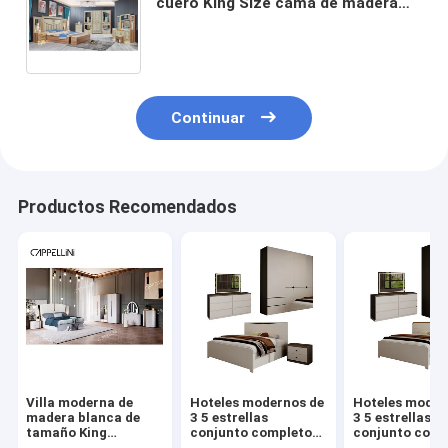
cuero King Size cama de madera
hogar moderno conjunto completo
de muebles de dormitorio
Continuar
Productos Recomendados
Villa moderna de
Hoteles modernos de
Hoteles moder
madera blanca de
3 5 estrellas
3 5 estrellas
tamaño King
conjunto completo
conjunto comp
Bedroom Set Casa
de dormitorios cama
de dormitorio