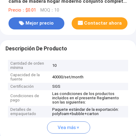
cama de madera hogar moderno conjunto completo
de muebles de dormitorio
Precio：$0.01
MOQ：10
Mejor precio
Contactar ahora
Descripción De Producto
Cantidad de orden
10
mínima
Capacidad de la
40000/set/month
fuente
Certificación
SGS
Las condiciones de los productos
Condiciones de
incluidos en el presente Reglamento
pago
son las siguientes:
Detalles de
Paquete estándar de la exportación:
empaquetado
polyfoam+bubble+carton
Vea más