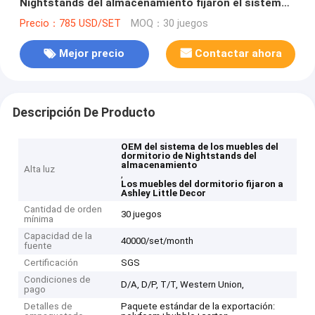
Nightstands del almacenamiento fijaron el sistema
completo Ashley Little Decor
Precio：785 USD/SET
MOQ：30 juegos
Mejor precio
Contactar ahora
Descripción De Producto
OEM del sistema de los muebles del
dormitorio de Nightstands del
almacenamiento
Alta luz
,
Los muebles del dormitorio fijaron a
Ashley Little Decor
Cantidad de orden
30 juegos
mínima
Capacidad de la
40000/set/month
fuente
Certificación
SGS
Condiciones de
D/A, D/P, T/T, Western Union,
pago
Detalles de
Paquete estándar de la exportación: