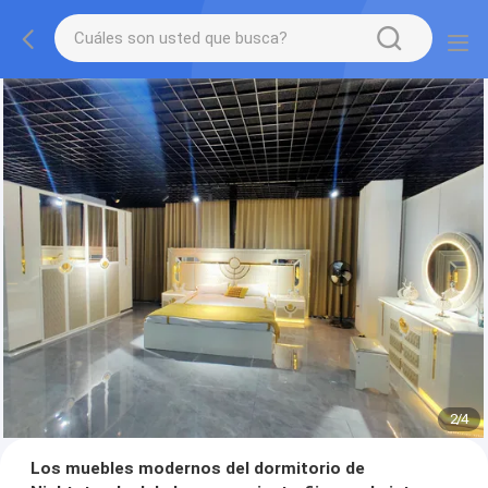
2
/
4
Los muebles modernos del dormitorio de